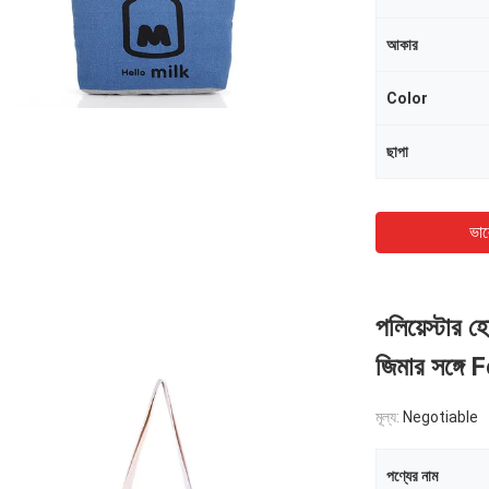
আকার
Color
ছাপা
ভাল
পলিয়েস্টার হ
জিমার সঙ্গে
মূল্য:
Negotiable
পণ্যের নাম