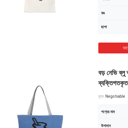
রঙ
ছাপা
ভাল
বড় নেভি ব্লু
ব্যক্তিগতকৃত
মূল্য:
Negotiable
পণ্যের নাম
উপাদান