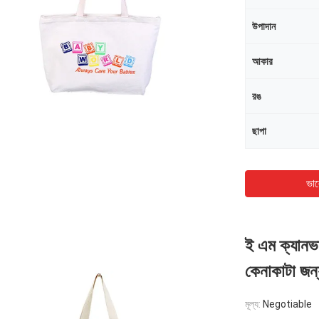
উপাদান
আকার
রঙ
ছাপা
ভাল
ই এম ক্যানভ
কেনাকাটা জন্য
মূল্য:
Negotiable