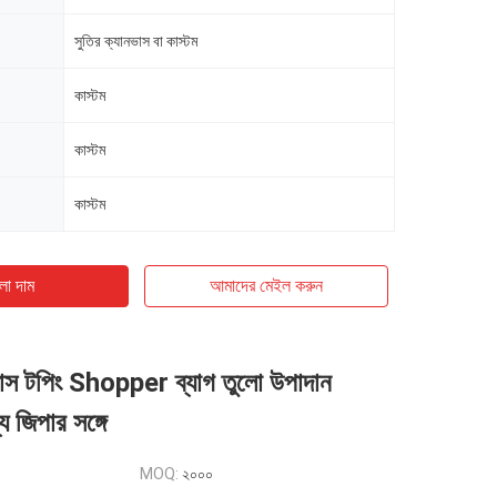
সুতির ক্যানভাস বা কাস্টম
কাস্টম
কাস্টম
কাস্টম
ো দাম
আমাদের মেইল ​​করুন
াস টপিং Shopper ব্যাগ তুলো উপাদান
 জিপার সঙ্গে
MOQ:
২০০০