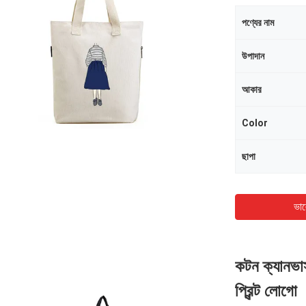
পণ্যের নাম
উপাদান
আকার
Color
ছাপা
ভাল
কটন ক্যানভাস
প্রিন্ট লোগো