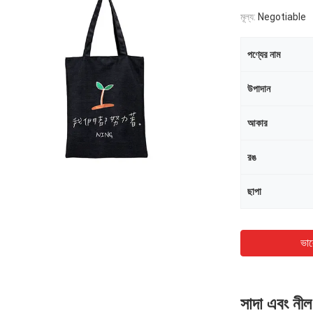
মূল্য:
Negotiable
পণ্যের নাম
উপাদান
আকার
রঙ
ছাপা
ভাল
সাদা এবং নীল 