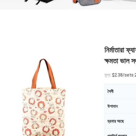
নির্মাতারা ফ্য
ক্ষমতা ভাল সঞ
মূল্য:
$2.38/sets 
শৈলী
উপাদান
ড্রবার আছে