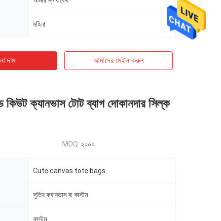
আমার স্নাতকের
মহিলা
ো দাম
আমাদের মেইল ​​করুন
্টেড কিউট ক্যানভাস টোট ব্যাগ দোকানদার সিল্ক
MOQ:
২০০০
Cute canvas tote bags
সুতির ক্যানভাস বা কাস্টম
কাস্টম