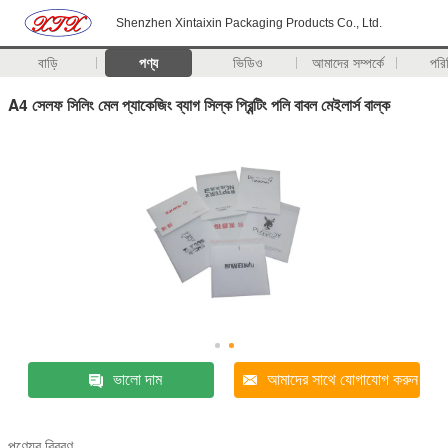
Shenzhen Xintaixin Packaging Products Co., Ltd.
বাড়ি
পণ্য
ভিডিও
আমাদের সম্পর্কে
পরি
A4 সেলফ সিলিং মেল প্যাকেজিং ব্যাগ সিল্ক প্রিন্টিং পলি বাবল মেইলার্স বাল্ক
ভালো দাম
আমাদের সাথে যোগাযোগ করুন
পণ্যের বিবরণ