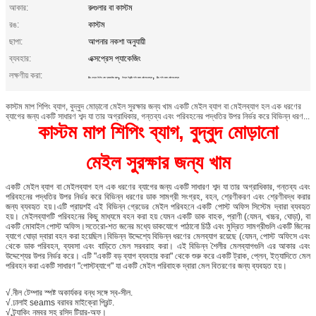
আকার:
রুগুলার বা কাস্টম
রঙ:
কাস্টম
ছাপা:
আপনার নকশা অনুযায়ী
ব্যবহার:
এক্সপ্রেস প্যাকেজিং
লক্ষণীয় করা:
,
,
A4 সেল্ফ সিলিং মেল প্যাকেজিং ব্যাগ
সিল্ক প্রিন্টিং পলি বাবল মেইলার বাল্ক
A4 পলি বাবল মেইলার বাল্ক
কাস্টম মাপ শিপিং ব্যাগ, বুদ্বুদ মোড়ানো মেইল সুরক্ষার জন্য খাম একটি মেইল ​​ব্যাগ বা মেইলব্যাগ হল এক ধরণের
ব্যাগের জন্য একটি সাধারণ শব্দ যা তার অগ্রাধিকার, গন্তব্য এবং পরিবহনের পদ্ধতির উপর নির্ভর করে বিভিন্ন ধরণ...
কাস্টম মাপ শিপিং ব্যাগ, বুদ্বুদ মোড়ানো
মেইল সুরক্ষার জন্য খাম
একটি মেইল ​​ব্যাগ বা মেইলব্যাগ হল এক ধরণের ব্যাগের জন্য একটি সাধারণ শব্দ যা তার অগ্রাধিকার, গন্তব্য এবং
পরিবহনের পদ্ধতির উপর নির্ভর করে বিভিন্ন ধরণের ডাক সামগ্রী সংগ্রহ, বহন, শ্রেণীকরণ এবং শ্রেণীবদ্ধ করার
জন্য ব্যবহৃত হয়।এটি প্রায়শই এই বিভিন্ন গ্রেডের মেইল ​​পরিবহনে একটি পোস্ট অফিস সিস্টেম দ্বারা ব্যবহৃত
হয়। মেইলব্যাগটি পরিবহনের কিছু মাধ্যমে বহন করা হয় যেমন একটি ডাক বাহক, প্রাণী (যেমন, খচ্চর, ঘোড়া), বা
একটি মোবাইল পোস্ট অফিস।সতেরো-শত জনের মধ্যে ডাকযোগে পাঠানো চিঠি এবং মুদ্রিত সামগ্রীগুলি একটি জিনের
ব্যাগে ঘোড়া দ্বারা বহন করা হয়েছিল।বিভিন্ন উদ্দেশ্যে বিভিন্ন ধরণের মেলব্যাগ রয়েছে (যেমন, পোস্ট অফিসে এবং
থেকে ডাক পরিবহন, ব্যবসা এবং বাড়িতে মেল সরবরাহ করা। এই বিভিন্ন শৈলীর মেলব্যাগগুলি এর আকার এবং
উদ্দেশ্যের উপর নির্ভর করে। এটি "একটি বড় ব্যাগ ব্যবহার করা" থেকে শুরু করে একটি ট্রাক, প্লেন, ইত্যাদিতে মেল
পরিবহন করা একটি সাধারণ "পোস্টব্যাগে" যা একটি মেইল ​​​​পরিবাহক দ্বারা মেল বিতরণের জন্য ব্যবহৃত হয়।
√.নীল টেম্পার স্পষ্ট অকার্যকর বন্ধ সঙ্গে স্ব-সীল.
√.ঢালাই seams বরাবর মাইক্রো প্রিন্ট.
√.ট্র্যাকিং নম্বর সহ রসিদ টিয়ার-অফ।