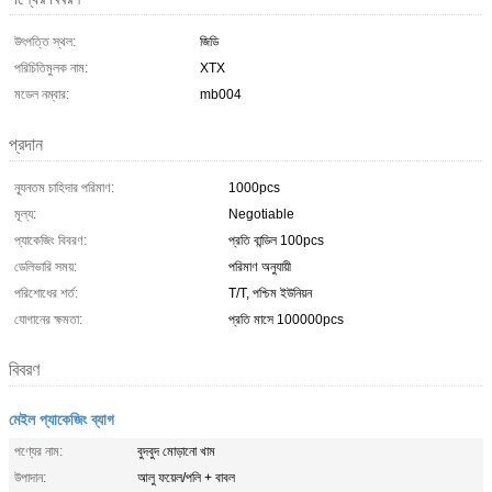
উৎপত্তি স্থল:
জিডি
পরিচিতিমুলক নাম:
XTX
মডেল নম্বার:
mb004
প্রদান
ন্যূনতম চাহিদার পরিমাণ:
1000pcs
মূল্য:
Negotiable
প্যাকেজিং বিবরণ:
প্রতি বান্ডিল 100pcs
ডেলিভারি সময়:
পরিমাণ অনুযায়ী
পরিশোধের শর্ত:
T/T, পশ্চিম ইউনিয়ন
যোগানের ক্ষমতা:
প্রতি মাসে 100000pcs
বিবরণ
মেইল প্যাকেজিং ব্যাগ
পণ্যের নাম:
বুদবুদ মোড়ানো খাম
উপাদান:
আলু ফয়েল/পলি + বাবল