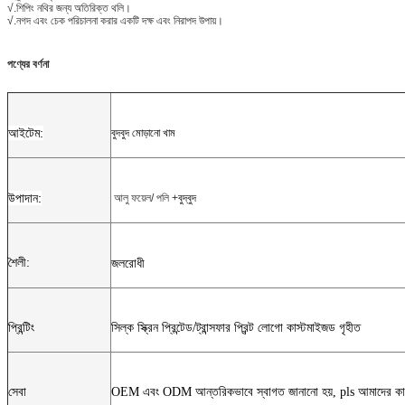
√.শিপিং নথির জন্য অতিরিক্ত থলি।
√.নগদ এবং চেক পরিচালনা করার একটি দক্ষ এবং নিরাপদ উপায়।
পণ্যের বর্ণনা
আইটেম:
বুদবুদ মোড়ানো খাম
উপাদান:
আলু ফয়েল/ পলি +
বুদ্বুদ
শৈলী:
জলরোধী
প্রিন্টিং
সিল্ক স্ক্রিন প্রিন্টেড/ট্রান্সফার প্রিন্ট লোগো কাস্টমাইজড গৃহীত
সেবা
OEM এবং ODM আন্তরিকভাবে স্বাগত জানানো হয়, pls আমাদের কাছে