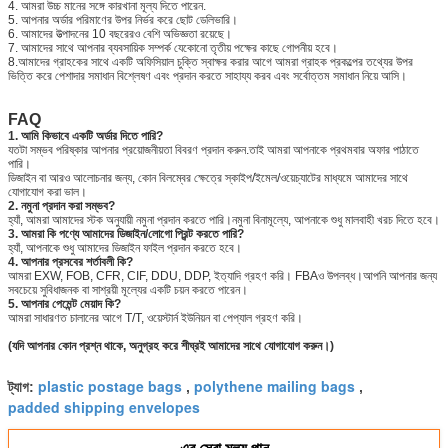
4. আমরা উচ্চ মানের সঙ্গে কারখানা মূল্য দিতে পারেন.
5. আপনার অর্ডার পরিমাণের উপর নির্ভর করে ছোট ডেলিভারি।
6. আমাদের উত্পাদনের 10 বছরেরও বেশি অভিজ্ঞতা রয়েছে।
7. আমাদের সাথে আপনার ব্যবসায়িক সম্পর্ক যেকোনো তৃতীয় পক্ষের কাছে গোপনীয় হবে।
8.আমাদের গ্রাহকের সাথে একটি অফিসিয়াল চুক্তি স্বাক্ষর করার আগে আমরা গ্রাহক প্রকল্পের তথ্যের উপর
ভিত্তি করে পেশাদার সমাধান বিশ্লেষণ এবং প্রদান করতে সাহায্য করব এবং সর্বোত্তম সমাধান নিয়ে আসি।
FAQ
1. আমি কিভাবে একটি অর্ডার দিতে পারি?
যতটা সম্ভব পরিষ্কার আপনার প্রয়োজনীয়তা বিবরণ প্রদান করুন.তাই আমরা আপনাকে প্রথমবার অফার পাঠাতে
পারি।
ডিজাইন বা আরও আলোচনার জন্য, কোন বিলম্বের ক্ষেত্রে স্কাইপ/ইমেল/ওয়েচ্যাটের মাধ্যমে আমাদের সাথে
যোগাযোগ করা ভাল।
2. নমুনা প্রদান করা সম্ভব?
হ্যাঁ, আমরা আমাদের স্টক অনুযায়ী নমুনা প্রদান করতে পারি।নমুনা বিনামূল্যে, আপনাকে শুধু মালবাহী খরচ দিতে হবে।
3. আমরা কি পণ্যে আমাদের ডিজাইন/লোগো প্রিন্ট করতে পারি?
হ্যাঁ, আপনাকে শুধু আমাদের ডিজাইন ফাইল প্রদান করতে হবে।
4. আপনার প্রসবের শর্তাবলী কি?
আমরা EXW, FOB, CFR, CIF, DDU, DDP, ইত্যাদি গ্রহণ করি। FBAও উপলব্ধ।আপনি আপনার জন্য
সবচেয়ে সুবিধাজনক বা সাশ্রয়ী মূল্যের একটি চয়ন করতে পারেন।
5. আপনার পেমেন্ট মেয়াদ কি?
আমরা সাধারণত চালানের আগে T/T, ওয়েস্টার্ন ইউনিয়ন বা পেপ্যাল ​​গ্রহণ করি।
(যদি আপনার কোন প্রশ্ন থাকে, অনুগ্রহ করে শীঘ্রই আমাদের সাথে যোগাযোগ করুন।)
plastic postage bags
polythene mailing bags
ট্যাগ:
,
,
padded shipping envelopes