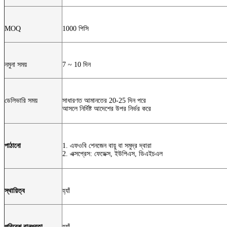
MOQ
1000 পিসি
নমুনা সময়
7 ~ 10 দিন
ডেলিভারি সময়
সাধারণত আমানতের 20-25 দিন পরে
আসলে নির্দিষ্ট আদেশের উপর নির্ভর করে
পাঠানো
1. এফওবি শেনজেন বায়ু বা সমুদ্র দ্বারা
2. এক্সপ্রেস: ফেডেক্স, ইউপিএস, ডিএইচএল
স্থায়িত্ব
হ্যাঁ
পরিবেশ বান্ধবতা
হ্যাঁ