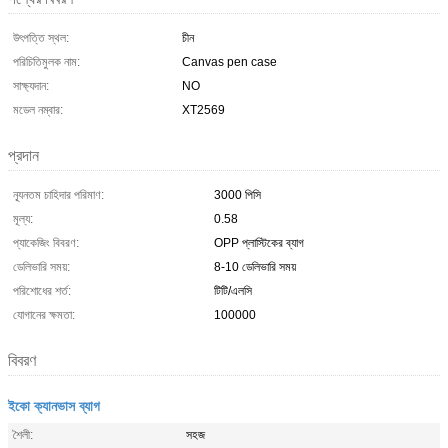
উৎপত্তি স্থল:
চীন
পরিচিতিমুলক নাম:
Canvas pen case
সাক্ষ্যদান:
NO
মডেল নম্বার:
XT2569
প্রদান
ন্যূনতম চাহিদার পরিমাণ:
3000 পিসি
মূল্য:
0.58
প্যাকেজিং বিবরণ:
OPP প্লাস্টিকের ব্যাগ
ডেলিভারি সময়:
8-10 ডেলিভারি সময়
পরিশোধের শর্ত:
টিটি/এলসি
যোগানের ক্ষমতা:
100000
বিবরণ
ইকো ক্যানভাস ব্যাগ
শৈলী:
সহজ