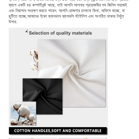
ব্যাগে একটি বড় কম্পার্টমেন্ট আছে, তাই আপনি আপনার প্রয়োজনীয় সব জিনিস সহজেই
এবং নিরাপদে সংরক্ষণ করতে পারেন. আপনি রোজগার চালানো কিনা, অফিসে যাচ্ছে, বা
ছুটিতে যাচ্ছে,আমাদের ইকো ক্যানভাস ব্যাগগুলি স্টাইলিশ এবং সংগঠিত থাকার নিখুঁত
উপায়.