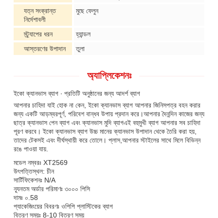
যত্ন সংক্রান্ত
মুছে ফেলুন
নির্দেশাবলী
স্ট্র্যাপের ধরন
হ্যান্ডল
আস্তরণের উপাদান
তুলা
অ্যাপ্লিকেশনঃ
ইকো ক্যানভাস ব্যাগ ∙ প্রতিটি অনুষ্ঠানের জন্য আদর্শ ব্যাগ
আপনার চাহিদা যাই হোক না কেন, ইকো ক্যানভাস ব্যাগ আপনার জিনিসপত্র বহন করার
জন্য একটি আড়ম্বরপূর্ণ, পরিবেশ বান্ধব উপায় প্রদান করে।আপনার দৈনন্দিন কাজের জন্য
ছাত্র ক্যানভাস পেন ব্যাগ এবং ক্যানভাস মুদি ব্যাগএই বহুমুখী ব্যাগ আপনার সব চাহিদা
পূরণ করবে। ইকো ক্যানভাস ব্যাগ উচ্চ মানের ক্যানভাস উপাদান থেকে তৈরি করা হয়,
তাদের টেকসই এবং দীর্ঘস্থায়ী করে তোলে। প্লাস,আপনার স্টাইলের সাথে মিলে বিভিন্ন
রঙে পাওয়া যায়.
মডেল নম্বরঃ XT2569
উৎপত্তিস্থল: চীন
সার্টিফিকেশনঃ N/A
ন্যূনতম অর্ডার পরিমাণঃ ৩০০০ পিসি
জমা দিন
দামঃ ০.58
প্যাকেজিংয়ের বিবরণঃ ওপিপি প্লাস্টিকের ব্যাগ
বিতরণ সময়ঃ 8-10 বিতরণ সময়