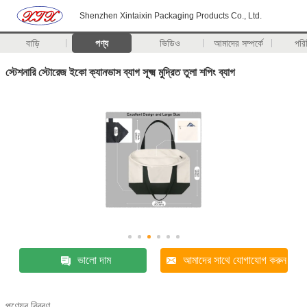
Shenzhen Xintaixin Packaging Products Co., Ltd.
বাড়ি
পণ্য
ভিডিও
আমাদের সম্পর্কে
পরি
স্টেশনারি স্টোরেজ ইকো ক্যানভাস ব্যাগ সূক্ষ্ম মুদ্রিত তুলা শপিং ব্যাগ
ভালো দাম
আমাদের সাথে যোগাযোগ করুন
পণ্যের বিবরণ