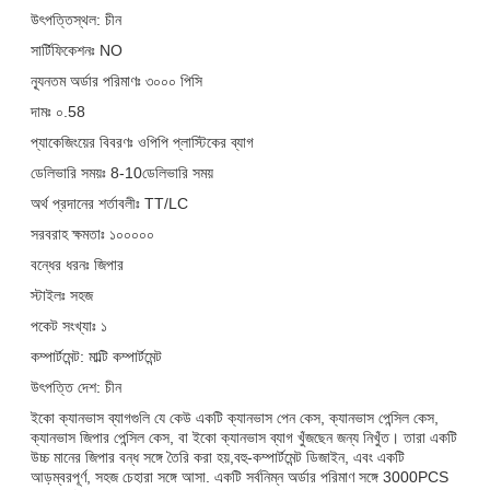
উৎপত্তিস্থল: চীন
সার্টিফিকেশনঃ NO
ন্যূনতম অর্ডার পরিমাণঃ ৩০০০ পিসি
দামঃ ০.58
প্যাকেজিংয়ের বিবরণঃ ওপিপি প্লাস্টিকের ব্যাগ
ডেলিভারি সময়ঃ 8-10ডেলিভারি সময়
অর্থ প্রদানের শর্তাবলীঃ TT/LC
সরবরাহ ক্ষমতাঃ ১০০০০০
বন্ধের ধরনঃ জিপার
স্টাইলঃ সহজ
পকেট সংখ্যাঃ ১
কম্পার্টমেন্ট: মাল্টি কম্পার্টমেন্ট
উৎপত্তি দেশ: চীন
ইকো ক্যানভাস ব্যাগগুলি যে কেউ একটি ক্যানভাস পেন কেস, ক্যানভাস পেন্সিল কেস,
ক্যানভাস জিপার পেন্সিল কেস, বা ইকো ক্যানভাস ব্যাগ খুঁজছেন জন্য নিখুঁত। তারা একটি
উচ্চ মানের জিপার বন্ধ সঙ্গে তৈরি করা হয়,বহু-কম্পার্টমেন্ট ডিজাইন, এবং একটি
আড়ম্বরপূর্ণ, সহজ চেহারা সঙ্গে আসা. একটি সর্বনিম্ন অর্ডার পরিমাণ সঙ্গে 3000PCS