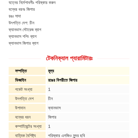
যত্নের নির্দেশাবলীঃ পরিষ্কার করুন
বন্ধের ধরনঃ জিপার
রঙঃ সাদা
উৎপত্তি দেশ: চীন
ক্যানভাস স্টোরেজ ব্যাগ
ক্যানভাস শপিং ব্যাগ
ক্যানভাস জিপার ব্যাগ
টেকনিক্যাল প্যারামিটারঃ
সম্পত্তি
মূল্য
ডিজাইন
রঙের বিপরীতে জিপার
পকেট সংখ্যা
1
উৎপত্তি দেশ
চীন
উপাদান
ক্যানভাস
বন্ধের ধরন
জিপার
একটি বার্তা রেখে যান
কম্পার্টমেন্টের সংখ্যা
1
আমরা শীঘ্রই আপনাকে আবার কল করব!
বাহ্যিক বৈশিষ্ট্য
পরিষ্কার এলজিও সুন্দর ছবি