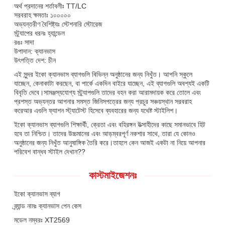
অর্থ প্রদানের শর্তাবলীঃ TT/LC
সরবরাহ ক্ষমতাঃ ১০০০০০
অভ্যন্তরীণ বৈশিষ্ট্যঃ স্টেশনারি স্টোরেজ
স্ট্র্যাপের ধরনঃ হ্যান্ডেল
রঙঃ সাদা
উপাদান: ক্যানভাস
উৎপত্তি দেশ: চীন
এই সুন্দর ইকো ক্যানভাস ব্যাগগুলি বিভিন্ন অনুষ্ঠানের জন্য নিখুঁত। আপনি স্কুলে
যাচ্ছেন, কেনাকাটা করছেন, বা পার্কে একদিন বাইরে যাচ্ছেন, এই ব্যাগগুলি অবশ্যই একটি
বিবৃতি দেবে।সামঞ্জস্যযোগ্য স্ট্র্যাপগুলি তাদের বহন করা আরামদায়ক করে তোলে এবং
প্রশস্ত অভ্যন্তর আপনার সমস্ত জিনিসপত্রের জন্য প্রচুর সঞ্চয়স্থান সরবরাহ
করেআর এগুলি ফ্যাশন স্ট্যাটেস্ট হিসেবে ব্যবহারের জন্য যথেষ্ট স্টাইলিশ।
ইকো ক্যানভাস ব্যাগগুলি শিক্ষার্থী, ক্রেতা এবং বহিরঙ্গন উত্সাহীদের কাছে সমানভাবে হিট
হবে তা নিশ্চিত। তাদের উচ্চমানের এবং আড়ম্বরপূর্ণ নকশার সাথে, তারা যে কোনও
অনুষ্ঠানের জন্য নিখুঁত আনুষাঙ্গিক তৈরি করে।তাহলে কেন আজই একটা না নিয়ে আপনার
পরিবেশ বান্ধব স্টাইল দেখান??
কাস্টমাইজেশনঃ
ইকো ক্যানভাস ব্যাগ
ব্র্যান্ড নামঃ ক্যানভাস পেন কেস
মডেল নম্বরঃ XT2569