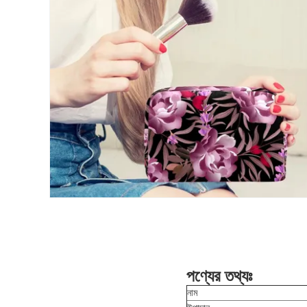
পণ্যের তথ্যঃ
নাম