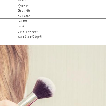
পলিস্টার
মুদ্রিত ফুল
0০.১ কেজি
কোন কাস্টম
৩-৭ দিন
১৫ দিন
লেজার ক্ষমতা হালকা
জলরোধী এবং দীর্ঘস্থায়ী