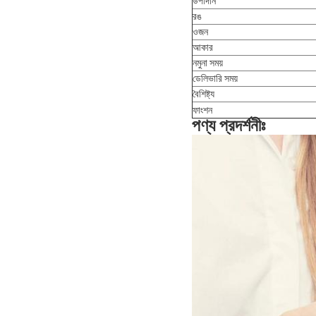
উপাদান
রঙ
ওজন
আকার
নমুনা সময়
ডেলিভারি সময়
বৈশিষ্ট্য
ফাংশন
পণ্য প্রদর্শনীঃ