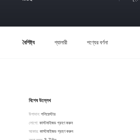
বৈশিষ্ট্য
গ্যালারী
পণ্যের বর্ণনা
বিশেষ উল্লেখ
উপাদান:
পলিয়েস্টার
লোগো:
কাস্টমাইজড গ্রহণ করুন
আকার:
কাস্টমাইজড গ্রহণ করুন