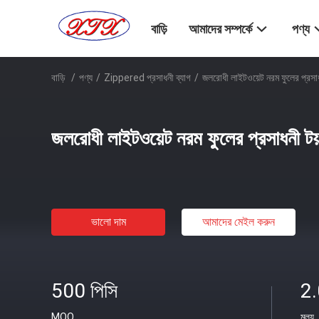
বাড়ি
আমাদের সম্পর্কে
পণ্য
বাড়ি
/
পণ্য
/
Zippered প্রসাধনী ব্যাগ
/
জলরোধী লাইটওয়েট নরম ফুলের প্রসাধ
জলরোধী লাইটওয়েট নরম ফুলের প্রসাধনী টয
ভালো দাম
আমাদের মেইল ​​করুন
500 পিসি
2
MOQ
মূল্য