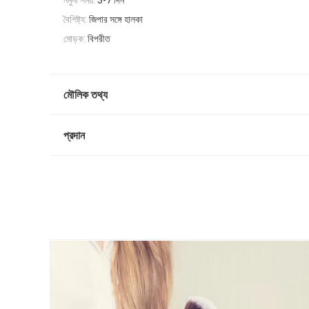
নমুনা সময়:
3-7 দিন
বৈশিষ্ট্য:
জিপার সঙ্গে হালকা
মোড়ক:
বিপরীত
মৌলিক তথ্য
প্রদান