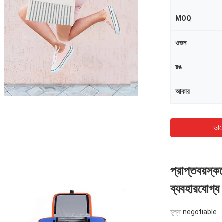
MOQ
ওজন
রঙ
আকার
ভাল
প্রাপ্তবয়স্
ব্যবহারযোগ্য
মূল্য:
negotiable