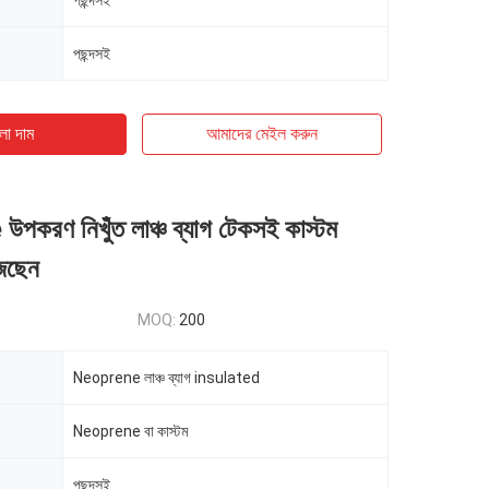
পছন্দসই
পছন্দসই
ো দাম
আমাদের মেইল ​​করুন
করণ নিখুঁত লাঞ্চ ব্যাগ টেকসই কাস্টম
ঁজছেন
MOQ:
200
Neoprene লাঞ্চ ব্যাগ insulated
Neoprene বা কাস্টম
পছন্দসই