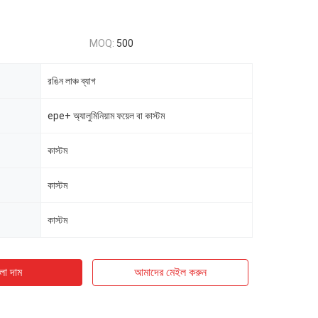
MOQ:
500
রঙিন লাঞ্চ ব্যাগ
epe+ অ্যালুমিনিয়াম ফয়েল বা কাস্টম
কাস্টম
কাস্টম
কাস্টম
ো দাম
আমাদের মেইল ​​করুন