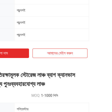
পছন্দসই
পছন্দসই
পছন্দসই
ো দাম
আমাদের মেইল ​​করুন
রক্ষামূলক স্টোরেজ লাঞ্চ ব্যাগ ক্যানভাস
 পুনঃব্যবহারযোগ্য লাঞ্চ
MOQ:
1-1000 পিসি
পলিয়েস্টার