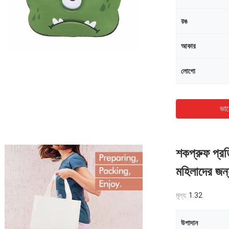
রঙ
আকার
লোগো
ভাল
শকপ্রুফ প্রতি
মহিলাদের জন্য
মূল্য:
1.32
উপাদান