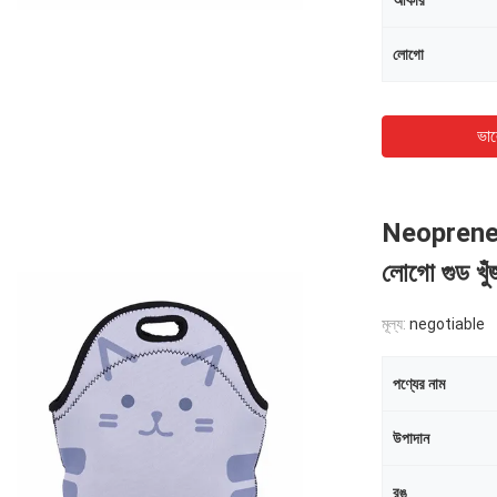
আকার
লোগো
ভাল
Neoprene উপ
লোগো গুড খু
মূল্য:
negotiable
পণ্যের নাম
উপাদান
রঙ