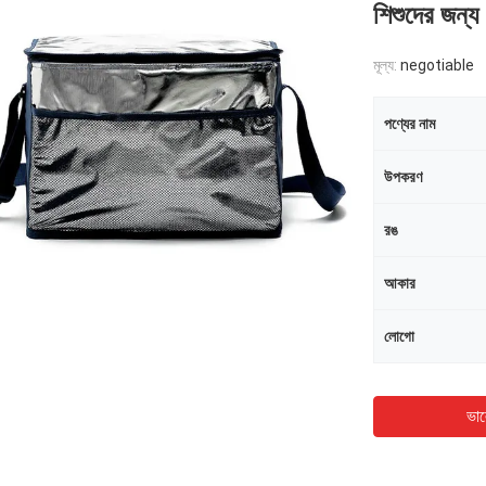
শিশুদের জন্য
মূল্য:
negotiable
পণ্যের নাম
উপকরণ
রঙ
আকার
লোগো
ভাল