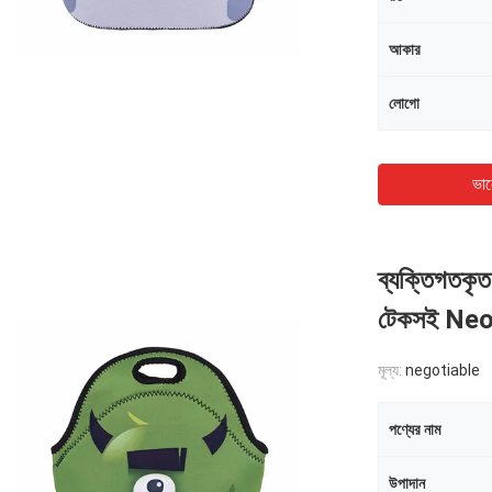
আকার
লোগো
ভাল
ব্যক্তিগতকৃত 
টেকসই Neo
মূল্য:
negotiable
পণ্যের নাম
উপাদান