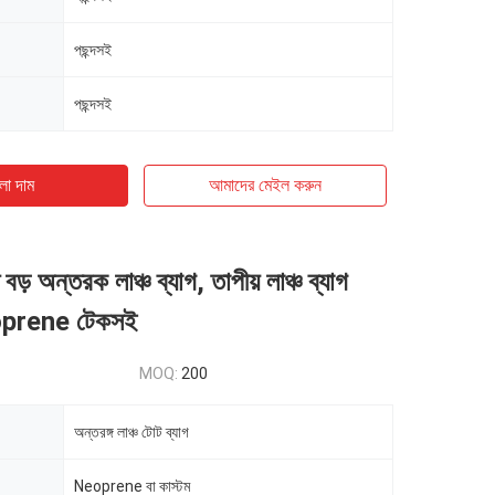
পছন্দসই
পছন্দসই
ো দাম
আমাদের মেইল ​​করুন
বড় অন্তরক লাঞ্চ ব্যাগ, তাপীয় লাঞ্চ ব্যাগ
prene টেকসই
MOQ:
200
অন্তরঙ্গ লাঞ্চ টোট ব্যাগ
Neoprene বা কাস্টম