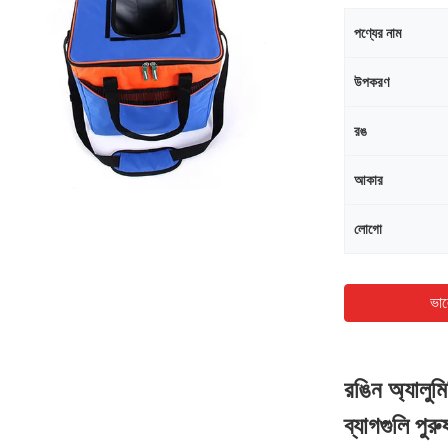
পণ্যের নাম
উপকরণ
রঙ
আকার
লোগো
ভাল
রঙিন অ্যালুম
ব্যাগগুলি পু