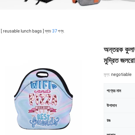
র্ড [ reusable lunch bags ] ম্যাচ
37
পণ্য.
অন্তরক কুলার 
মুদ্রিত জলরো
মূল্য:
negotiable
পণ্যের নাম
উপাদান
রঙ