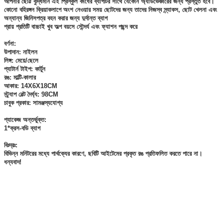
আপনার ছোট্ট বুদ্ধিমান এই প্রিস্কুল কাঁধের ব্যাগটির সাথে যেকোন অ্যাডভেঞ্চারের জন্য প্রস্তুত হবে।
কোনো বহিরঙ্গন ক্রিয়াকলাপে অংশ নেওয়ার সময় ছোটদের জন্য তাদের নিজস্ব স্ন্যাকস, ছোট খেলনা এবং
অন্যান্য জিনিসপত্র বহন করার জন্য দুর্দান্ত ব্যাগ
প্রায় প্রতিটি বাচ্চাই খুব অল্প বয়সে সৌন্দর্য এবং ফ্যাশন পছন্দ করে
বর্ণনা:
উপাদান: নাইলন
লিঙ্গ: মেয়ে/ছেলে
প্যাটার্ন টাইপ: কার্টুন
রঙ: মাল্টি-কালার
আকার: 14X6X18CM
স্ট্র্যাপ বেল্ট দৈর্ঘ্য: 98CM
চাবুক প্রকার: সামঞ্জস্যযোগ্য
প্যাকেজ অন্তর্ভুক্ত:
1*ক্রস-বডি ব্যাগ
বিঃদ্রঃ:
বিভিন্ন মনিটরের মধ্যে পার্থক্যের কারণে, ছবিটি আইটেমের প্রকৃত রঙ প্রতিফলিত করতে পারে না।
ধন্যবাদ!