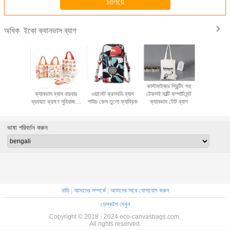
চালিয়ে
ইকো ক্যানভাস ব্যাগ
অধিক
mer
কাঠের উপাদান ইকো
ই এম স্পোর্টস ফোন
কাস্টমাইজড প্রিন্টিং সহ
Fashion L
ent Clear
ক্যানভাস ব্যাগ বারবার
ওয়ালেট ক্রসবডি ব্যাগ
টেকসই মাল্টি কম্পার্টমেন্ট
Canvas
Jelly
ব্যবহৃত ভ্রমণ সুবিধাজনক
পাউচ কেস তুলো ফ্যাব্রিক
ক্যানভাস টোট ব্যাগ
Zipper B
er Bag
কেনাকাটা
Shopp
ভাষা পরিবর্তন করুন
বাড়ি
|
আমাদের সম্পর্কে
|
আমাদের সাথে যোগাযোগ করুন
ডেস্কটপ দেখুন
Copyright © 2018 - 2024 eco-canvasbags.com.
All rights reserved.