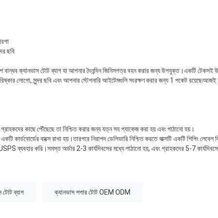
োরগা
্দর ছবি
 বান্ধব ক্যানভাস টোট ব্যাগ যা আপনার দৈনন্দিন জিনিসপত্র বহন করার জন্য উপযুক্ত।একটি টেকসই উপ
 পরিষ্কার লোগো, সুন্দর ছবি এবং আপনার স্টেশনারি আইটেমগুলি সংরক্ষণ করার জন্য 1 পকেট রয়েছে৷আজই
় গ্রাহকদের কাছে পৌঁছেছে তা নিশ্চিত করার জন্য যত্ন সহ প্যাকেজ করা হয় এবং পাঠানো হয়।
ড়ে একটি কার্ডবোর্ডের বাক্সে রাখা হয়।তারপরে নিরাপদ ডেলিভারি নিশ্চিত করতে বাক্সটি একটি শিপিং লেবেল 
PS ব্যবহার করি।সমস্ত অর্ডার 2-3 কার্যদিবসের মধ্যে পাঠানো হয়, এবং গ্রাহকদের 5-7 কার্যদিবসের
স টোট ব্যাগ
ক্যানভাস শপার টোট OEM ODM