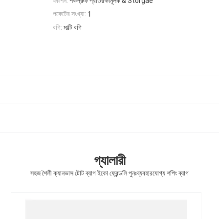
ফাংশন:
শকপ্রুফ প্রতিরক্ষামূলক & Storgae
পকেটের সংখ্যা:
1
বগি:
মাল্টি বগি
গ্যালারী
সহজ শৈলী ক্যানভাস টোট ব্যাগ ইকো ফ্রেন্ডলি পুনঃব্যবহারযোগ্য শপিং ব্যাগ