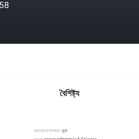
.58
বৈশিষ্ট্য
আস্তরণের উপাদান:
তুলা