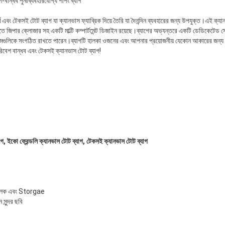
-বান্ধব পুনঃব্যবহারযোগ্য শপিং ব্যাগ
ণ এবং টেকসই টোট ব্যাগ যা ক্যানভাস ফ্যাব্রিক দিয়ে তৈরি যা দৈনন্দিন ব্যবহারের জন্য উপযুক্ত।এই ক্
ে জিপার ক্লোজার সহ একটি মাল্টি কম্পার্টমেন্ট ডিজাইন রয়েছে।ব্যাগের অভ্যন্তরে একটি ডেডিকেটেড স্
ুলিকে সংগঠিত রাখতে পারেন।ব্যাগটি হালকা ওজনের এবং আপনার প্রয়োজনীয় যেকোন আকারের জন্য 
পরিবেশ বান্ধব এবং টেকসই ক্যানভাস টোট ব্যাগ!
াগ, ইকো ফ্রেন্ডলি ক্যানভাস টোট ব্যাগ, টেকসই ক্যানভাস টোট ব্যাগ
ামূলক এবং Storgae
সুন্দর ছবি