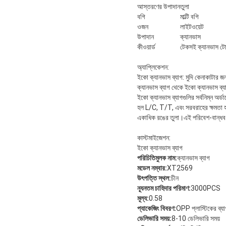
আস্তরণের উপাদান
তুলা
বগি
মাল্টি বগি
ওজন
লাইটওয়েট
উপাদান
ক্যানভাস
কীওয়ার্ড
টেকসই ক্যানভাস টোট 
অ্যাপ্লিকেশন:
ইকো ক্যানভাস ব্যাগ: মুদি কেনাকাটার জন্
ক্যানভাস ব্যাগ থেকে ইকো ক্যানভাস ব্য
ইকো ক্যানভাস ব্যাগগুলির সর্বনিম্ন অর
হল L/C, T/T, এবং সরবরাহের ক্ষমতা হ
একাধিক রঙের তুলা।এই পরিবেশ-বান্ধব ক্
কাস্টমাইজেশন:
ইকো ক্যানভাস ব্যাগ
পরিচিতিমুলক নাম:
ক্যানভাস ব্যাগ
মডেল নম্বার:
XT2569
উৎপত্তি স্থল:
চীন
ন্যূনতম চাহিদার পরিমাণ:
3000PCS
মূল্য:
0.58
প্যাকেজিং বিবরণ:
OPP প্লাস্টিকের ব্য
ডেলিভারি সময়:
8-10 ডেলিভারি সময়