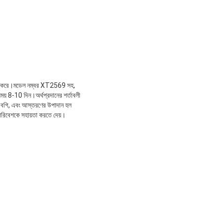
্যবহার করে।মডেল নম্বর XT2569 সহ,
ময় 8-10 দিন।অর্থপ্রদানের শর্তাবলী
ি-বগি, এবং আস্তরণের উপাদান হল
 পরিবেশকে সহায়তা করতে দেয়।