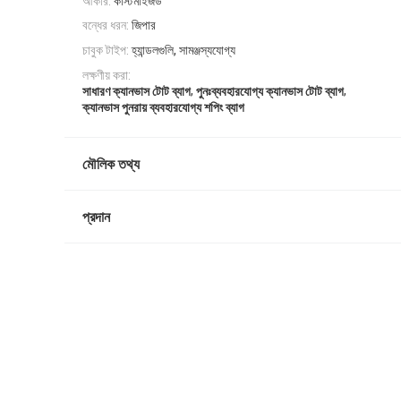
আকার:
কাস্টমাইজড
বন্ধের ধরন:
জিপার
চাবুক টাইপ:
হ্যান্ডলগুলি, সামঞ্জস্যযোগ্য
লক্ষণীয় করা:
,
,
সাধারণ ক্যানভাস টোট ব্যাগ
পুনঃব্যবহারযোগ্য ক্যানভাস টোট ব্যাগ
ক্যানভাস পুনরায় ব্যবহারযোগ্য শপিং ব্যাগ
মৌলিক তথ্য
প্রদান