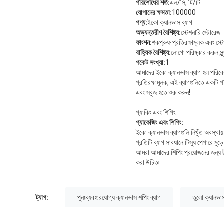
পরিশোধের শর্ত:
এল/সি, টি/টি
যোগানের ক্ষমতা:
100000
পণ্য:
ইকো ক্যানভাস ব্যাগ
অভ্যন্তরীণ বৈশিষ্ট্য:
স্টেশনারি স্টোরেজ
ফাংশন:
শকপ্রুফ প্রতিরক্ষামূলক এবং স্ট
বাহ্যিক বৈশিষ্ট্য:
লোগো পরিষ্কার করুন সুন
পকেট সংখ্যা:
1
আমাদের ইকো ক্যানভাস ব্যাগ হল পরিবেশ
প্রতিরক্ষামূলক, এই ব্যাগগুলিতে একটি
এবং সবুজ হতে শুরু করুন!
প্যাকিং এবং শিপিং:
প্যাকেজিং এবং শিপিং:
ইকো ক্যানভাস ব্যাগগুলি নিখুঁত অবস্থায
প্রতিটি ব্যাগ সাবধানে টিস্যু পেপারে মু
আমরা আমাদের শিপিং প্রয়োজনের জন্য US
করা উচিত৷
ট্যাগ:
পুনঃব্যবহারযোগ্য ক্যানভাস শপিং ব্যাগ
তুলো ক্যানভা