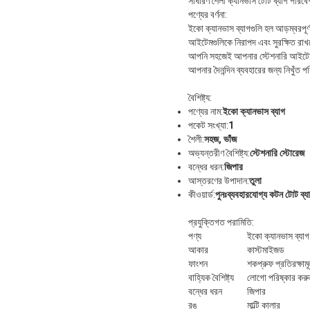
সাধারণ শৈলী ক্যানভাস টোট ব্যাগ পরিবেশ
পণ্যের বর্ণনা:
ইকো ক্যানভাস ব্যাগগুলি হল আড়ম্বরপূর্
আইটেমগুলিকে নিরাপদ এবং সুরক্ষিত রাখত
আপনি সহজেই আপনার স্টেশনারি আইটেমগ
আপনার দৈনন্দিন ব্যবহারের জন্য নিখুঁত 
বৈশিষ্ট্য:
পণ্যের নাম:
ইকো ক্যানভাস ব্যাগ
পকেট সংখ্যা:
1
শৈলী:
সহজ, ভাঁজ
অভ্যন্তরীণ বৈশিষ্ট্য:
স্টেশনারি স্টোরেজ
বন্ধের ধরন:
জিপার
আস্তরণের উপাদান:
তুলা
কীওয়ার্ড:
পুনঃব্যবহারযোগ্য কটন টোট ব্য
প্রযুক্তিগত পরামিতি:
পণ্য
ইকো ক্যানভাস ব্যাগ
আকার
কাস্টমাইজড
ফাংশন
শকপ্রুফ প্রতিরক্ষ
বাহ্যিক বৈশিষ্ট্য
লোগো পরিষ্কার করুন 
বন্ধের ধরন
জিপার
রঙ
মাল্টি কালার